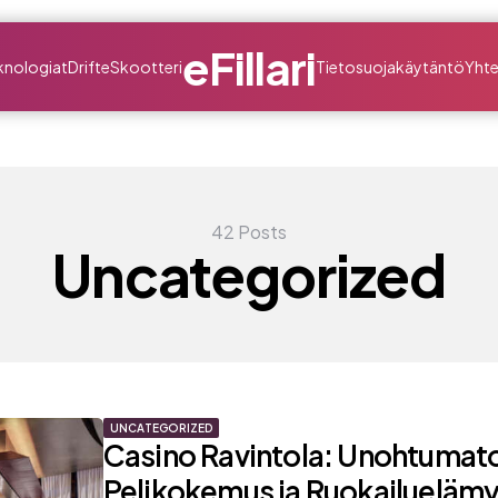
eFillari
knologiat
Drift
eSkootteri
Tietosuojakäytäntö
Yhte
42 Posts
Uncategorized
UNCATEGORIZED
Casino Ravintola: Unohtumat
Pelikokemus ja Ruokailueläm