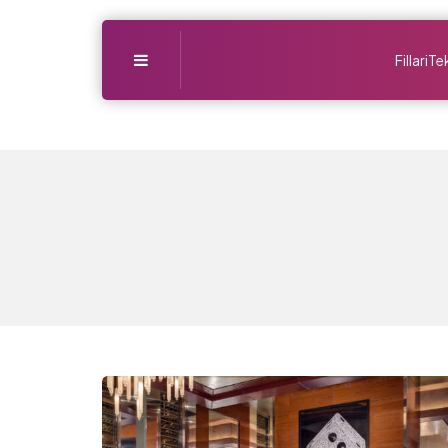
Menu
Fillari
Te