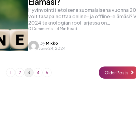
Elämäsi?
Hyvinvointitietoisena suomalaisena vuonna 20
voit tasapainottaa online- ja offline-elämäsi?
2024 teknologian rooli arjessa on…
0
Comments
4
Min Read
Posted
by
Mikko
June 24, 2024
by
Older Posts
1
2
3
4
5