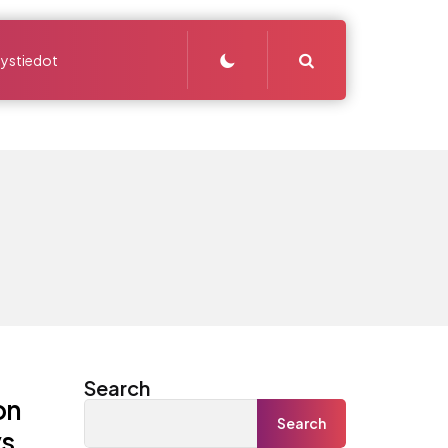
Search
ystiedot
Search
on
Search
ys