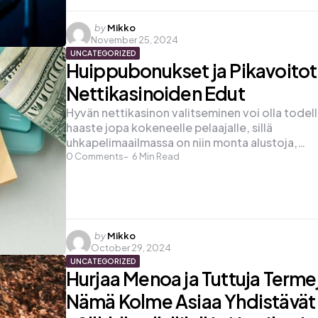
Posted
by
Mikko
November 25, 2024
by
UNCATEGORIZED
Huippubonukset ja Pikavoitot:
Nettikasinoiden Edut
Hyvän nettikasinon valitseminen voi olla todel
haaste jopa kokeneelle pelaajalle, sillä
uhkapelimaailmassa on niin monta alustoja,…
0
Comments
6
Min Read
Posted
by
Mikko
October 29, 2024
by
UNCATEGORIZED
Hurjaa Menoa ja Tuttuja Terme
Nämä Kolme Asiaa Yhdistävät