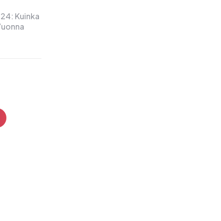
24: Kuinka
 Vuonna