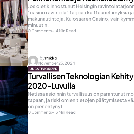
Jos olet kiinnostunut Helsingin ravintolatarjon
“casino ravintola” tarjoaa kulttuurielämyksiä ja
makunautintoja. Kulosaaren Casino, vain kym
minuutin…
0
Comments
4
Min Read
Posted
by
Mikko
November 25, 2024
by
UNCATEGORIZED
Turvallisen Teknologian Kehity
2020-Luvulla
Netissä asioinnin turvallisuus on parantunut mo
tapaan, ja riski omien tietojen päätymisestä vää
on pienentynyt.…
0
Comments
3
Min Read