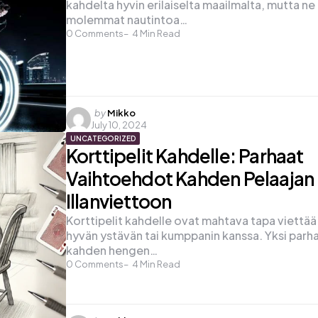
kahdelta hyvin erilaiselta maailmalta, mutta ne
molemmat nautintoa…
0
Comments
4
Min Read
Posted
by
Mikko
July 10, 2024
by
UNCATEGORIZED
Korttipelit Kahdelle: Parhaat
Vaihtoehdot Kahden Pelaajan
Illanviettoon
Korttipelit kahdelle ovat mahtava tapa viettää
hyvän ystävän tai kumppanin kanssa. Yksi parha
kahden hengen…
0
Comments
4
Min Read