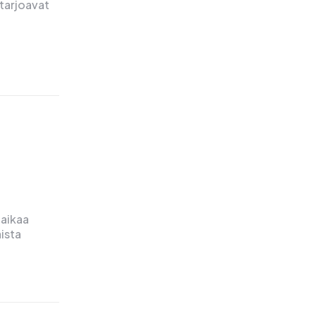
 tarjoavat
 aikaa
ista