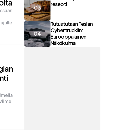
oita
resepti
essaan
ajalle
Tutustutaan Teslan
Cybertruckiin:
Eurooppalainen
Näkökulma
gian
nti
imellä
viime