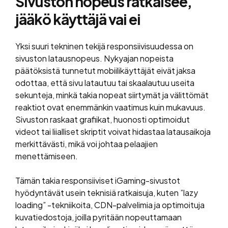
Sivuston nopeus ratkaisee,
jääkö käyttäjä vai ei
Yksi suuri tekninen tekijä responsiivisuudessa on
sivuston latausnopeus. Nykyajan nopeista
päätöksistä tunnetut mobiilikäyttäjät eivät jaksa
odottaa, että sivu latautuu tai skaalautuu useita
sekunteja, minkä takia nopeat siirtymät ja välittömät
reaktiot ovat enemmänkin vaatimus kuin mukavuus.
Sivuston raskaat grafiikat, huonosti optimoidut
videot tai liialliset skriptit voivat hidastaa latausaikoja
merkittävästi, mikä voi johtaa pelaajien
menettämiseen.
Tämän takia responsiiviset iGaming-sivustot
hyödyntävät usein teknisiä ratkaisuja, kuten ”lazy
loading” -tekniikoita, CDN-palvelimia ja optimoituja
kuvatiedostoja, joilla pyritään nopeuttamaan