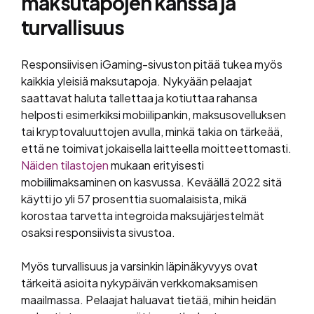
maksutapojen kanssa ja
turvallisuus
Responsiivisen iGaming-sivuston pitää tukea myös
kaikkia yleisiä maksutapoja. Nykyään pelaajat
saattavat haluta tallettaa ja kotiuttaa rahansa
helposti esimerkiksi mobiilipankin, maksusovelluksen
tai kryptovaluuttojen avulla, minkä takia on tärkeää,
että ne toimivat jokaisella laitteella moitteettomasti.
Näiden tilastojen
mukaan erityisesti
mobiilimaksaminen on kasvussa. Keväällä 2022 sitä
käytti jo yli 57 prosenttia suomalaisista, mikä
korostaa tarvetta integroida maksujärjestelmät
osaksi responsiivista sivustoa.
Myös turvallisuus ja varsinkin läpinäkyvyys ovat
tärkeitä asioita nykypäivän verkkomaksamisen
maailmassa. Pelaajat haluavat tietää, mihin heidän