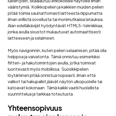
lukien pelit, skaalautuu erikokoisille näytöille ilman
vääristymiä. Kolikkopelien ja kaikkien muiden pelien
pitää toimia saumattomasti laitteesta riippumatta
ilman erillistä sovellusta tai monimutkaisia latauksia.
Alan edelläkävijät hyödyntävät HTML5-tekniikkaa,
jonka avulla sivustot mukautuvat automaattisesti
laitteeseen ja selaimeen.
Myös navigoinnin, kuten pelien selaamisen, pitää olla
helppoa ja vaivatonta. Tämä onnistuu esimerkiksi
filtteri- ja hakutoimintojen avulla, jotka toimivat
luontevasti myös mobiilissa. Suosikkipelien
löytäminen pitää onnistua nopeasti, ilman että
valikot tai hakupalkit jäävät näytön ulkopuolelle tai
katoavat kokonaan. Tämä kaikki vaatii huolellista
suunnittelua ja tarkkaa toteutusta.
Yhteensopivuus