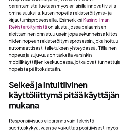
parantamista tuetaan myös erilaisilla innovatiivisilla
ominaisuuksilla, kuten nopeilla rekisteröitymis- ja
kirjautumisprosesseilla. Esimerkiksi
Kasino Ilman
Rekisteröitymistä
on alusta, jossa pelaamisen
aloittaminen onnistuu usein jopa sekunneissa kiitos
niiden nopean rekisteröitymisprosessin, joka hoituu
automaattisesti talletuksen yhteydessä. Tällainen
nopeus ja sujuvuus on tärkeää varsinkin
mobiilikäyttäjien keskuudessa, jotka ovat tunnettuja
nopeista päätöksistään.
Selkeä ja intuitiivinen
käyttöliittymä pitää käyttäjän
mukana
Responsiivisuus ei paranna vain teknistä
suorituskykyä, vaan se vaikuttaa positiivisesti myös