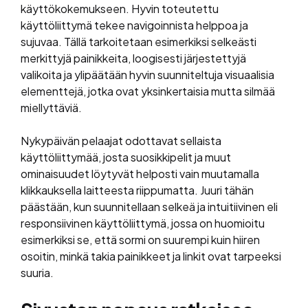
käyttökokemukseen. Hyvin toteutettu
käyttöliittymä tekee navigoinnista helppoa ja
sujuvaa. Tällä tarkoitetaan esimerkiksi selkeästi
merkittyjä painikkeita, loogisesti järjestettyjä
valikoita ja ylipäätään hyvin suunniteltuja visuaalisia
elementtejä, jotka ovat yksinkertaisia mutta silmää
miellyttäviä.
Nykypäivän pelaajat odottavat sellaista
käyttöliittymää, josta suosikkipelit ja muut
ominaisuudet löytyvät helposti vain muutamalla
klikkauksella laitteesta riippumatta. Juuri tähän
päästään, kun suunnitellaan selkeä ja intuitiivinen eli
responsiivinen käyttöliittymä, jossa on huomioitu
esimerkiksi se, että sormi on suurempi kuin hiiren
osoitin, minkä takia painikkeet ja linkit ovat tarpeeksi
suuria.