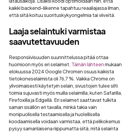
latausaikoja. Lisäksi koodi optimoidaan niin, että
kaikki backend-liikenne tapahtuu reaaliajassa ilman,
että siitä koituu suorituskykyongelmia tai viiveitä.
Laaja selaintuki varmistaa
saavutettavuuden
Responsiivisuuden suunnittelussa pitää ottaa
huomioon myös eri selaimet.
Tämän lähteen
mukaan
elokuussa 2024 Google Chromen osuus kaikista
tietokoneselaimista oli 76,7 %. Vaikka Chrome on
ylivoimaisesti käytetyin selain, sivustojen tulee silti
toimia sujuvasti myös muilla selaimilla, kuten Safarilla,
Firefoxilla ja Edgellä. Eri selaimet saattavat tulkita
saman sisällön eri tavalla, minkä takia vain
monipuolisella testaamisella ja huolellisella
koodaamisella voidaan varmistaa, että pelikokemus
pysyy samanlaisena riippumatta siitä, mitä selainta