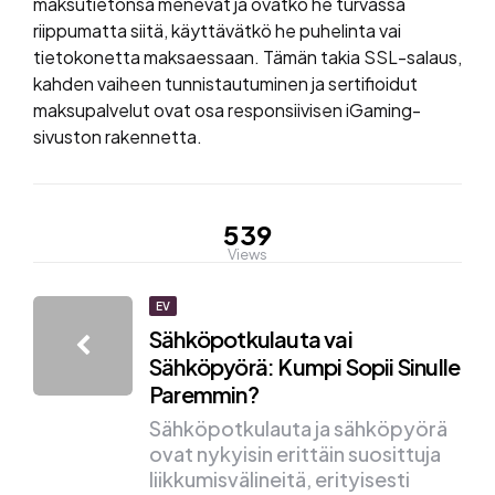
maksutietonsa menevät ja ovatko he turvassa
riippumatta siitä, käyttävätkö he puhelinta vai
tietokonetta maksaessaan. Tämän takia SSL-salaus,
kahden vaiheen tunnistautuminen ja sertifioidut
maksupalvelut ovat osa responsiivisen iGaming-
sivuston rakennetta.
539
Views
Post
EV
Sähköpotkulauta vai
navigation
Sähköpyörä: Kumpi Sopii Sinulle
Paremmin?
Sähköpotkulauta ja sähköpyörä
ovat nykyisin erittäin suosittuja
liikkumisvälineitä, erityisesti