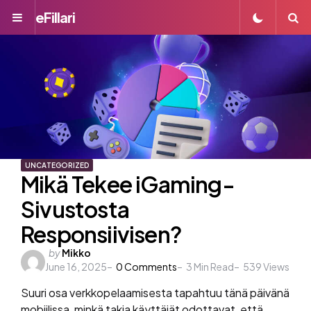
eFillari
Menu
S
UNCATEGORIZED
Mikä Tekee iGaming-
Sivustosta
Responsiivisen?
Posted
by
Mikko
June 16, 2025
by
0
Comments
3
Min Read
539
Views
Suuri osa verkkopelaamisesta tapahtuu tänä päivänä
mobiilissa, minkä takia käyttäjät odottavat, että