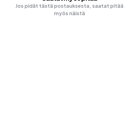
Jos pidät tästä postauksesta, saatat pitää
myös näistä
UNCATEGORIZED
Kilpailu on Kovaa Nettipelialustojen
Välillä – Miten Pelaajat Tekevät
Valintansa?
Nettiviihteestä on tullut erittäin suosittua ja