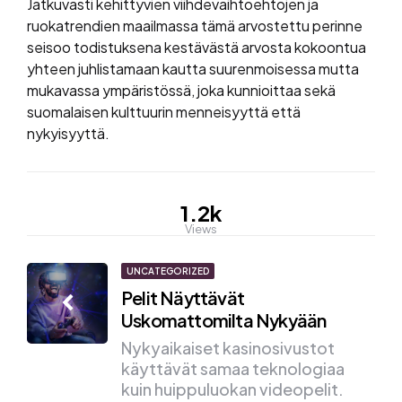
Jatkuvasti kehittyvien viihdevaihtoehtojen ja
ruokatrendien maailmassa tämä arvostettu perinne
seisoo todistuksena kestävästä arvosta kokoontua
yhteen juhlistamaan kautta suurenmoisessa mutta
mukavassa ympäristössä, joka kunnioittaa sekä
suomalaisen kulttuurin menneisyyttä että
nykyisyyttä.
1.2k
Views
Post
UNCATEGORIZED
Pelit Näyttävät
navigation
Uskomattomilta Nykyään
Nykyaikaiset kasinosivustot
käyttävät samaa teknologiaa
kuin huippuluokan videopelit.