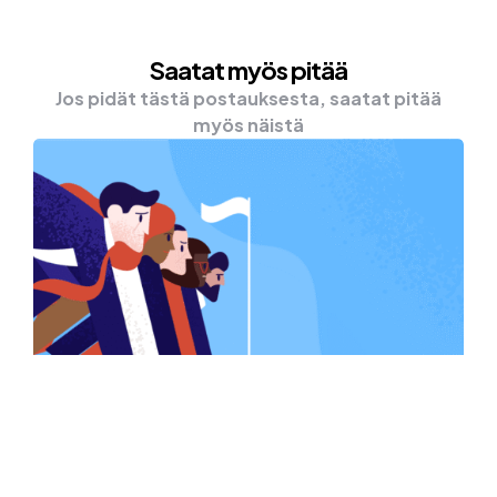
Saatat myös pitää
Jos pidät tästä postauksesta, saatat pitää
myös näistä
UNCATEGORIZED
Kilpailu on Kovaa Nettipelialustojen
Välillä – Miten Pelaajat Tekevät