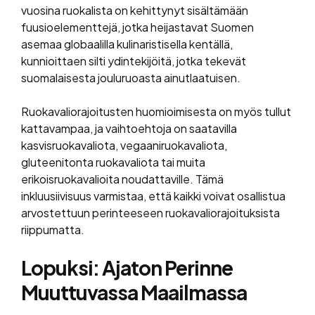
vuosina ruokalista on kehittynyt sisältämään
fuusioelementtejä, jotka heijastavat Suomen
asemaa globaalilla kulinaristisella kentällä,
kunnioittaen silti ydintekijöitä, jotka tekevät
suomalaisesta jouluruoasta ainutlaatuisen.
Ruokavaliorajoitusten huomioimisesta on myös tullut
kattavampaa, ja vaihtoehtoja on saatavilla
kasvisruokavaliota, vegaaniruokavaliota,
gluteenitonta ruokavaliota tai muita
erikoisruokavalioita noudattaville. Tämä
inkluusiivisuus varmistaa, että kaikki voivat osallistua
arvostettuun perinteeseen ruokavaliorajoituksista
riippumatta.
Lopuksi: Ajaton Perinne
Muuttuvassa Maailmassa