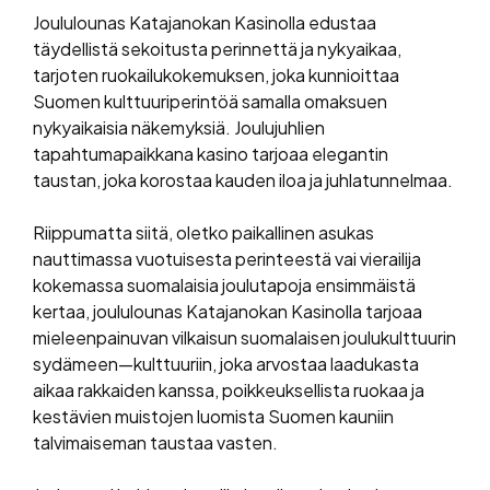
Joululounas Katajanokan Kasinolla edustaa
täydellistä sekoitusta perinnettä ja nykyaikaa,
tarjoten ruokailukokemuksen, joka kunnioittaa
Suomen kulttuuriperintöä samalla omaksuen
nykyaikaisia näkemyksiä. Joulujuhlien
tapahtumapaikkana kasino tarjoaa elegantin
taustan, joka korostaa kauden iloa ja juhlatunnelmaa.
Riippumatta siitä, oletko paikallinen asukas
nauttimassa vuotuisesta perinteestä vai vierailija
kokemassa suomalaisia joulutapoja ensimmäistä
kertaa, joululounas Katajanokan Kasinolla tarjoaa
mieleenpainuvan vilkaisun suomalaisen joulukulttuurin
sydämeen—kulttuuriin, joka arvostaa laadukasta
aikaa rakkaiden kanssa, poikkeuksellista ruokaa ja
kestävien muistojen luomista Suomen kauniin
talvimaiseman taustaa vasten.