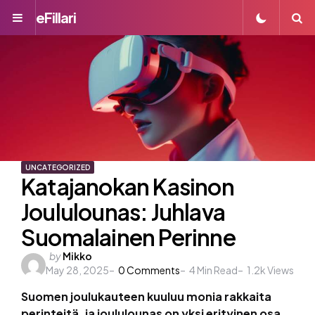
eFillari
Menu
S
UNCATEGORIZED
Katajanokan Kasinon
Joululounas: Juhlava
Suomalainen Perinne
Posted
by
Mikko
May 28, 2025
by
0
Comments
4
Min Read
1.2k
Views
Suomen joulukauteen kuuluu monia rakkaita
perinteitä, ja joululounas on yksi erityinen osa