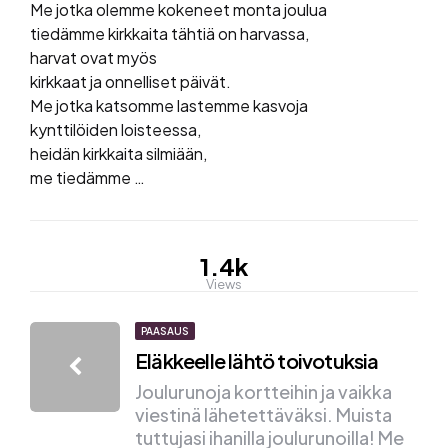
Me jotka olemme kokeneet monta joulua
tiedämme kirkkaita tähtiä on harvassa,
harvat ovat myös
kirkkaat ja onnelliset päivät.
Me jotka katsomme lastemme kasvoja
kynttilöiden loisteessa,
heidän kirkkaita silmiään,
me tiedämme …
1.4k
Views
Post
PAASAUS
Eläkkeelle lähtö toivotuksia
navigation
Joulurunoja kortteihin ja vaikka
viestinä lähetettäväksi. Muista
tuttujasi ihanilla joulurunoilla! Me