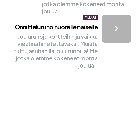
jotka olemme kokeneet monta
joulua…
FILLARI
Onnitteluruno nuorelle naiselle
Joulurunoja kortteihin ja vaikka
viestinä lähetettäväksi. Muista
tuttujasi ihanilla joulurunoilla! Me
jotka olemme kokeneet monta
joulua…