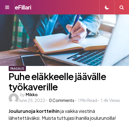
eFillari
Menu
S
PAASAUS
Puhe eläkkeelle jäävälle
työkaverille
Posted
by
Mikko
June 25, 2022
by
0
Comments
1
Min Read
1.4k
Views
Joulurunoja
kortteihin
ja vaikka viestinä
lähetettäväksi. Muista tuttujasi ihanilla joulurunoilla!